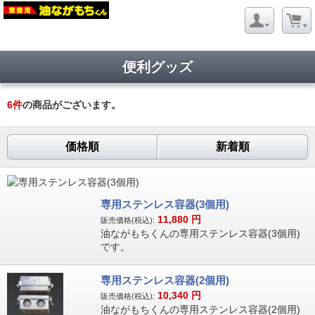
Strict Standards
: Redefining already defined constructor for class
Net_URL in
/home/kamataninet/kamatani-
chubo.co.jp/public_html/www.abura/store/data/module/Net/URL.
便利グッズ
on line
124
6
件
の商品がございます。
価格順
新着順
専用ステンレス容器(3個用)
11,880
円
販売価格(税込):
油ながもちくんの専用ステンレス容器(3個用)
です。
専用ステンレス容器(2個用)
10,340
円
販売価格(税込):
油ながもちくんの専用ステンレス容器(2個用)